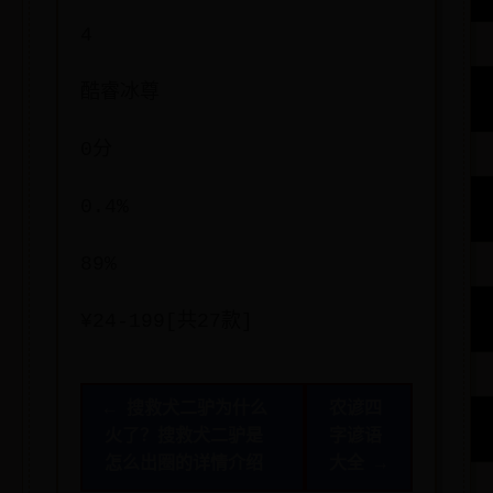
4
酷睿冰尊
0分
0.4%
89%
¥24-199[共27款]
← 搜救犬二驴为什么
农谚四
火了？搜救犬二驴是
字谚语
怎么出圈的详情介绍
大全 →