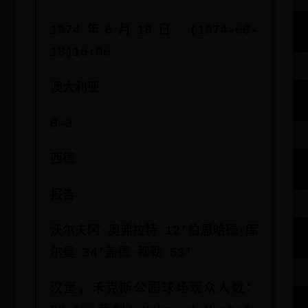
1974年6月18日 (1974-06-
18)16:00
澳大利亚
0–3
西德
报告
沃尔夫冈·奥弗拉特 12'伯恩哈德·库
尔曼 34'盖德·穆勒 53'
汉堡，禾克斯公园球场观众人数：