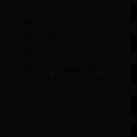
1–0
智利
保罗·布莱特纳 18'
报告
西柏林，奥林匹克体育场观众人数：
81,100裁判：Doğan Babacan
(土耳其)
东德 v 澳大利亚
1974年6月14日 (1974-06-
14)19:30