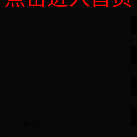
2
1
0
4
1
+3
5
晋级第二圈