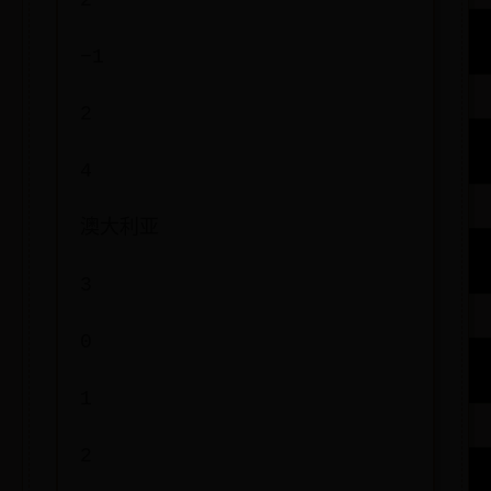
2
−1
2
4
澳大利亚
3
0
1
2