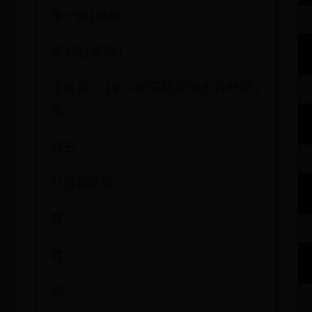
第一圈[编辑]
第1组[编辑]
主条目：1974年国际足协世界杯第1
组
排名
队伍查论编
赛
胜
和