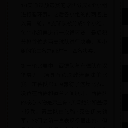
16支通过预选赛的球队分成4个小组
进行循环赛。之后各小组的前两名进
入第二轮。8支球队被分成2个小组，
每个小组再进行一次循环赛，最后积
分排首位的两支球队进行决赛，两小
组的第二名之间进行三四名决赛。
第一轮比赛中，西德队与东德队在汉
堡展开一场具有浓厚政治意味的比
赛。东德队以1–0赢得了这场比赛。
决赛在西德和荷兰之间展开。西德队
的核心人物是弗兰兹·贝肯鲍尔和盖德
·穆勒。荷兰队由约翰·克鲁伊夫领
军，他们之前一直表现得很出色，但