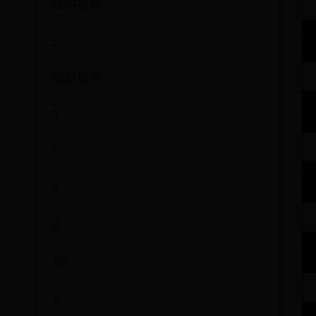
获得资格
1
南斯拉夫
3
1
2
0
10
1