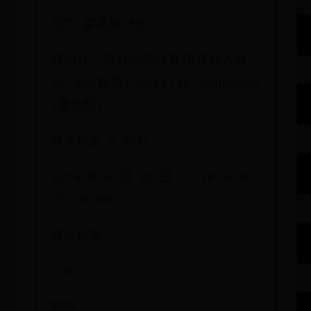
马丁·霍夫曼 55'
西柏林，奥林匹克体育场观众人数：
28,300裁判：Aurelio Angonese
(意大利)
澳大利亚 v 智利
1974年6月22日 (1974-06-
22)16:00
澳大利亚
0–0
智利