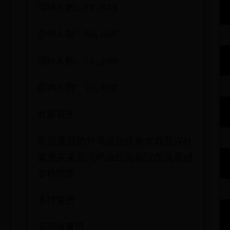
容纳人数：77,573
容纳人数：86,000
容纳人数：72,200
容纳人数：72,000
杜塞道夫
慕尼黑西柏林司徒加特盖尔森基兴杜
塞道夫美茵河畔法兰克福汉堡汉诺威
多特蒙德
多特蒙德
莱茵体育场