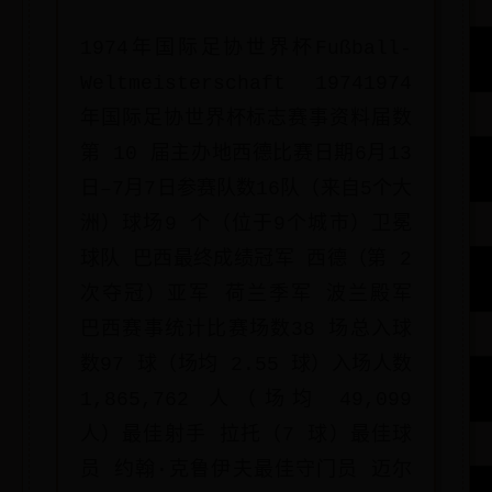
1974年国际足协世界杯Fußball-
Weltmeisterschaft 19741974
年国际足协世界杯标志赛事资料届数
第 10 届主办地西德比赛日期6月13
日–7月7日参赛队数16队（来自5个大
洲）球场9 个（位于9个城市）卫冕
球队 巴西最终成绩冠军 西德（第 2
次夺冠）亚军 荷兰季军 波兰殿军
巴西赛事统计比赛场数38 场总入球
数97 球（场均 2.55 球）入场人数
1,865,762 人（场均 49,099
人）最佳射手 拉托（7 球）最佳球
员 约翰·克鲁伊夫最佳守门员 迈尔