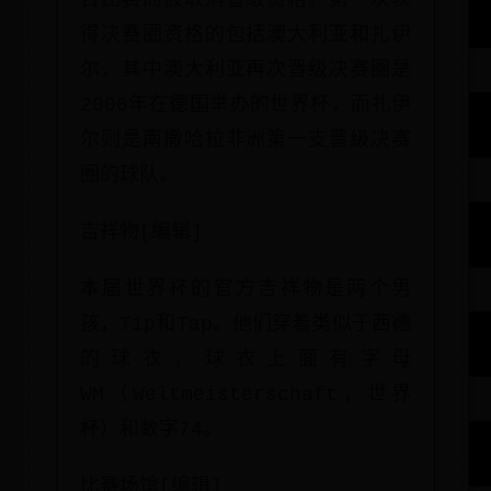
合比赛而被取消晋级资格。第一次获
得决赛圈资格的包括澳大利亚和扎伊
尔，其中澳大利亚再次晋级决赛圈是
2006年在德国举办的世界杯，而扎伊
尔则是南撒哈拉非洲第一支晋级决赛
圈的球队。
吉祥物[编辑]
本届世界杯的官方吉祥物是两个男
孩，Tip和Tap。他们穿着类似于西德
的球衣，球衣上面有字母
WM（Weltmeisterschaft，世界
杯）和数字74。
比赛场馆[编辑]